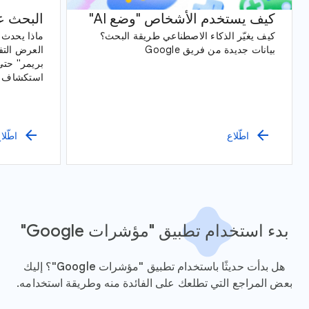
كيف يستخدم الأشخاص "وضع AI"
البحث ع
كيف يغيّر الذكاء الاصطناعي طريقة البحث؟
ماذا يحدث ع
بيانات جديدة من فريق Google
العرض التفا
بريمر" حتى
مراقبة الطي
arrow_back
arrow_back
اطّلاع
اطّلا
بدء استخدام تطبيق "مؤشرات Google"
هل بدأت حديثًا باستخدام تطبيق "مؤشرات Google"؟ إليك
بعض المراجع التي تطلعك على الفائدة منه وطريقة استخدامه.